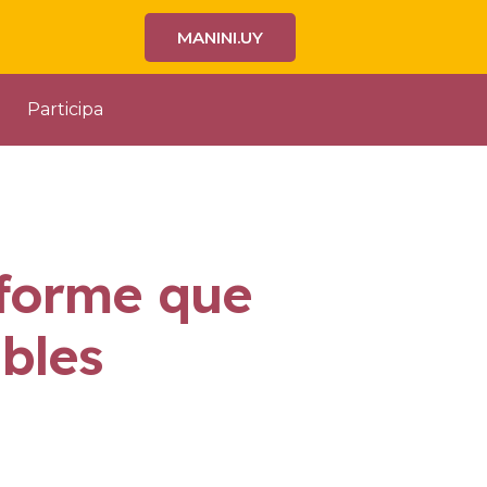
MANINI.UY
Participa
nforme que
bles