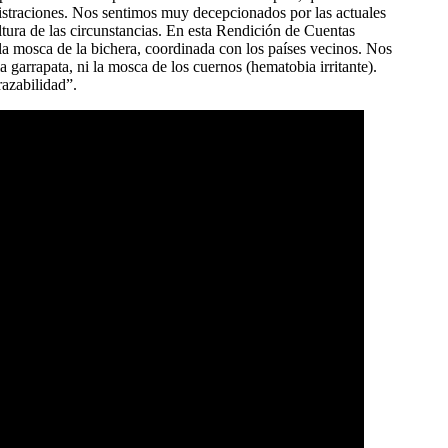
istraciones. Nos sentimos muy decepcionados por las actuales
tura de las circunstancias. En esta Rendición de Cuentas
a mosca de la bichera, coordinada con los países vecinos. Nos
 garrapata, ni la mosca de los cuernos (hematobia irritante).
azabilidad”.