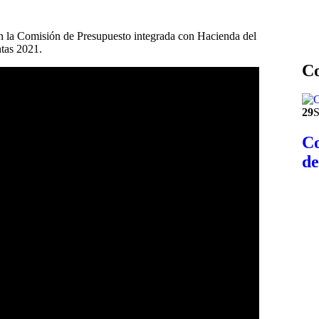
en la Comisión de Presupuesto integrada con Hacienda del
tas 2021.
C
29
S
Co
de