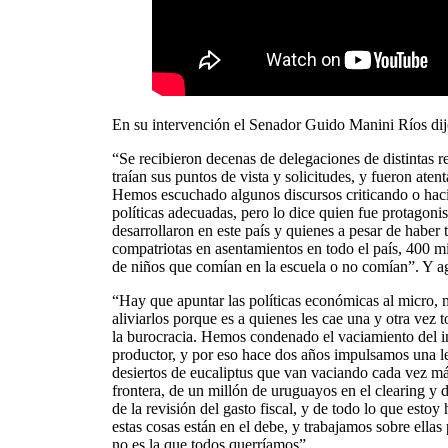
En su intervención el Senador Guido Manini Ríos dij
“Se recibieron decenas de delegaciones de distintas r
traían sus puntos de vista y solicitudes, y fueron at
Hemos escuchado algunos discursos criticando o hacie
políticas adecuadas, pero lo dice quien fue protagoni
desarrollaron en este país y quienes a pesar de haber
compatriotas en asentamientos en todo el país, 400 m
de niños que comían en la escuela o no comían”. Y a
“Hay que apuntar las políticas económicas al micro,
aliviarlos porque es a quienes les cae una y otra vez t
la burocracia. Hemos condenado el vaciamiento del in
productor, y por eso hace dos años impulsamos una le
desiertos de eucaliptus que van vaciando cada vez más
frontera, de un millón de uruguayos en el clearing y d
de la revisión del gasto fiscal, y de todo lo que es
estas cosas están en el debe, y trabajamos sobre ellas
no es la que todos querríamos”.