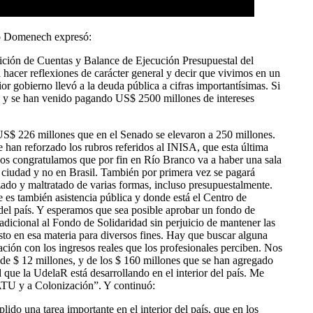
mo Domenech expresó:
dición de Cuentas y Balance de Ejecución Presupuestal del
 hacer reflexiones de carácter general y decir que vivimos en un
r gobierno llevó a la deuda pública a cifras importantísimas. Si
, y se han venido pagando US$ 2500 millones de intereses
S$ 226 millones que en el Senado se elevaron a 250 millones.
e han reforzado los rubros referidos al INISA, que esta última
os congratulamos que por fin en Río Branco va a haber una sala
sa ciudad y no en Brasil. También por primera vez se pagará
zado y maltratado de varias formas, incluso presupuestalmente.
ue es también asistencia pública y donde está el Centro de
del país. Y esperamos que sea posible aprobar un fondo de
dicional al Fondo de Solidaridad sin perjuicio de mantener las
to en esa materia para diversos fines. Hay que buscar alguna
ción con los ingresos reales que los profesionales perciben. Nos
de $ 12 millones, y de los $ 160 millones que se han agregado
d que la UdelaR está desarrollando en el interior del país. Me
ATU y a Colonización”. Y continuó:
ido una tarea importante en el interior del país, que en los