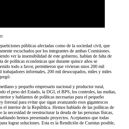
o:
eparticiones públicas afectadas como de la sociedad civil, que
entamente escuchados por los integrantes de ambas Comisiones.
ndo ver la insensibilidad de este gobierno, hablan de falta de
sta de políticas económicas que durante quince años se
 tenido todo a favor, permitieron que vivieran unos 200 mil
il trabajadores informales, 200 mil desocupados, miles y miles
gregó:
 mediano y pequeño empresario nacional y productor rural,
odo el peso del Estado, la DGI, el BPS, los controles, las multas,
terior y hablamos de políticas necesarias para el pequeño
y forestal para evitar que sigan avanzando esos gigantescos
 el interior de la República. Hemos hablado de las políticas de
e la necesidad de reestructurar la deuda de las personas físicas,
toy hablando hemos presentado proyectos. Aceptamos que todas
 para lograr soluciones. Esta es la Rendición de Cuentas posible,