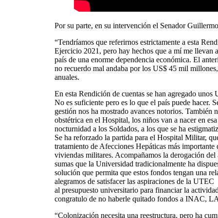
Por su parte, en su intervención el Senador Guiller
“Tendríamos que referirnos estrictamente a esta Ren
Ejercicio 2021, pero hay hechos que a mí me llevan a
país de una enorme dependencia económica. El anterio
no recuerdo mal andaba por los US$ 45 mil millones
anuales.
En esta Rendición de cuentas se han agregado unos U
No es suficiente pero es lo que el país puede hacer. S
gestión nos ha mostrado avances notorios. También n
obstétrica en el Hospital, los niños van a nacer en e
nocturnidad a los Soldados, a los que se ha estigmati
Se ha reforzado la partida para el Hospital Militar, q
tratamiento de Afecciones Hepáticas más importante 
viviendas militares. Acompañamos la derogación del a
sumas que la Universidad tradicionalmente ha dispues
solución que permita que estos fondos tengan una rela
alegramos de satisfacer las aspiraciones de la UTEC 
al presupuesto universitario para financiar la activida
congratulo de no haberle quitado fondos a INAC, L
“Colonización necesita una reestructura, pero ha cumpl