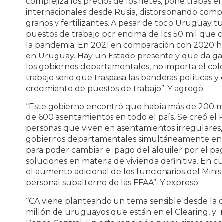
complejiza los precios de los fletes, pone trabas e
internacionales desde Rusia, distorsionando comp
granos y fertilizantes. A pesar de todo Uruguay t
puestos de trabajo por encima de los 50 mil que c
la pandemia. En 2021 en comparación con 2020 h
en Uruguay. Hay un Estado presente y que da gar
los gobiernos departamentales, no importa el col
trabajo serio que traspasa las banderas políticas 
crecimiento de puestos de trabajo”. Y agregó:
“Este gobierno encontró que había más de 200 mi
de 600 asentamientos en todo el país. Se creó el 
personas que viven en asentamientos irregulares,
gobiernos departamentales simultáneamente en t
para poder cambiar el pago del alquiler por el pa
soluciones en materia de vivienda definitiva. En c
el aumento adicional de los funcionarios del Minist
personal subalterno de las FFAA”. Y expresó:
“CA viene planteando un tema sensible desde l
millón de uruguayos que están en el Clearing, y 