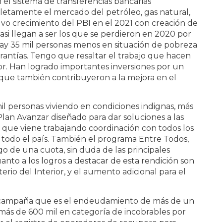
n el sistema de transferencias bancarias
letamente el mercado del petróleo, gas natural,
uvo crecimiento del PBI en el 2021 con creación de
asi llegan a ser los que se perdieron en 2020 por
ay 35 mil personas menos en situación de pobreza
antías. Tengo que resaltar el trabajo que hacen
or. Han logrado importantes inversiones por un
y que también contribuyeron a la mejora en el
l personas viviendo en condiciones indignas, más
Plan Avanzar diseñado para dar soluciones a las
 que viene trabajando coordinación con todos los
odo el país. También el programa Entre Todos,
go de una cuota, sin duda de las principales
uanto a los logros a destacar de esta rendición son
erio del Interior, y el aumento adicional para el
a campaña que es el endeudamiento de más de un
más de 600 mil en categoría de incobrables por