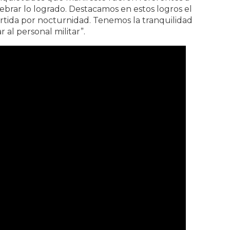
ebrar lo logrado. Destacamos en estos logros el
tida por nocturnidad. Tenemos la tranquilidad
al personal militar”.