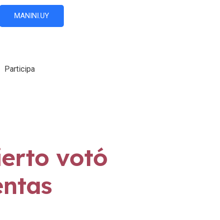
MANINI.UY
Participa
erto votó
entas