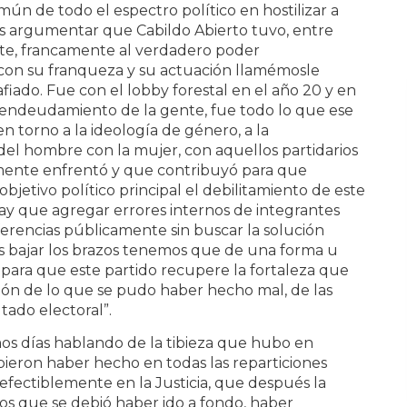
mún de todo el espectro político en hostilizar a
os argumentar que Cabildo Abierto tuvo, entre
nte, francamente al verdadero poder
con su franqueza y su actuación llamémosle
fiado. Fue con el lobby forestal en el año 20 y en
l endeudamiento de la gente, fue todo lo que ese
 torno a la ideología de género, a la
del hombre con la mujer, con aquellos partidarios
amente enfrentó y que contribuyó para que
jetivo político principal el debilitamiento de este
hay que agregar errores internos de integrantes
erencias públicamente sin buscar la solución
s bajar los brazos tenemos que de una forma u
para que este partido recupere la fortaleza que
isión de lo que se pudo haber hecho mal, de las
tado electoral”.
mos días hablando de la tibieza que hubo en
bieron haber hecho en todas las reparticiones
defectiblemente en la Justicia, que después la
mos que se debió haber ido a fondo, haber