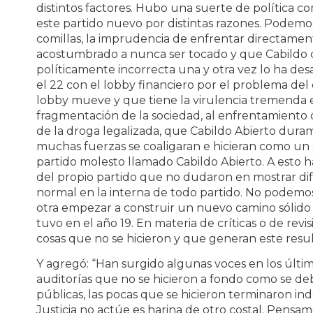
distintos factores. Hubo una suerte de política co
este partido nuevo por distintas razones. Podem
comillas, la imprudencia de enfrentar directame
acostumbrado a nunca ser tocado y que Cabildo 
políticamente incorrecta una y otra vez lo ha desa
el 22 con el lobby financiero por el problema de
lobby mueve y que tiene la virulencia tremenda en
fragmentación de la sociedad, al enfrentamiento 
de la droga legalizada, que Cabildo Abierto dur
muchas fuerzas se coaligaran e hicieran como un ob
partido molesto llamado Cabildo Abierto. A esto 
del propio partido que no dudaron en mostrar dif
normal en la interna de todo partido. No podemo
otra empezar a construir un nuevo camino sólido 
tuvo en el año 19. En materia de críticas o de rev
cosas que no se hicieron y que generan este resul
Y agregó: “Han surgido algunas voces en los últi
auditorías que no se hicieron a fondo como se de
públicas, las pocas que se hicieron terminaron in
Justicia no actúe es harina de otro costal. Pensa