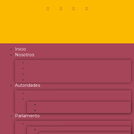
Inicio
Nosotros
Estatuto
Código de Ética
Carta de Principios
Institucional
Autoridades
Junta Nacional
Cargos Públicos
Legislativo
Ediles Departamentales
Parlamento
Proyectos de Ley
Senadores