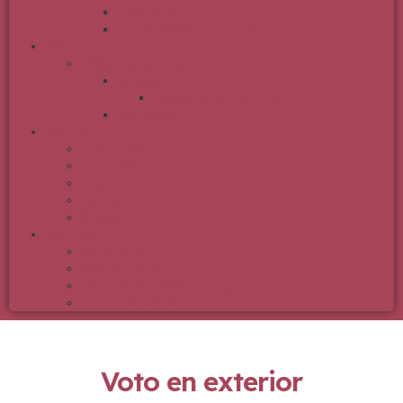
Legislativo
Ediles Departamentales
Parlamento
Proyectos de Ley
Senadores
Proyectos en Comisión
Diputados
Noticias
Legislativo
Ejecutivo
Audiciones
Agrupaciones
Videos
Participa
Afiliaciones
Agrupaciones
Instituto Melchora Cuenca
Juventud Cabildante
Voto en exterior