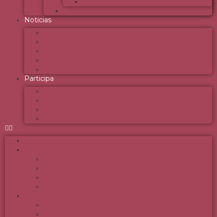
Proyectos en Comisión
Diputados
Noticias
Legislativo
Ejecutivo
Audiciones
Agrupaciones
Videos
Participa
Afiliaciones
Agrupaciones
Instituto Melchora Cuenca
Juventud Cabildante
Inicio
Nosotros
Estatuto
Código de Ética
Carta de Principios
Institucional
Autoridades
Junta Nacional
Cargos Públicos