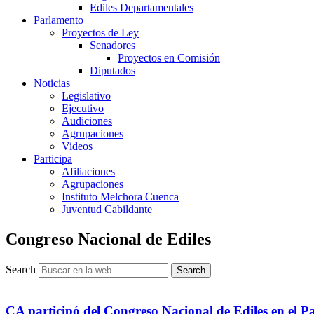
Ediles Departamentales
Parlamento
Proyectos de Ley
Senadores
Proyectos en Comisión
Diputados
Noticias
Legislativo
Ejecutivo
Audiciones
Agrupaciones
Videos
Participa
Afiliaciones
Agrupaciones
Instituto Melchora Cuenca
Juventud Cabildante
Congreso Nacional de Ediles
Search
Search
CA participó del Congreso Nacional de Ediles en el Pa