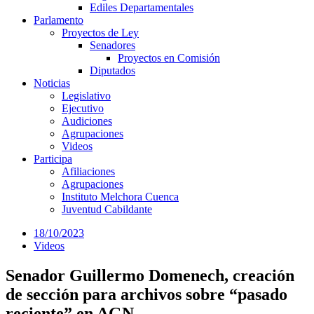
Ediles Departamentales
Parlamento
Proyectos de Ley
Senadores
Proyectos en Comisión
Diputados
Noticias
Legislativo
Ejecutivo
Audiciones
Agrupaciones
Videos
Participa
Afiliaciones
Agrupaciones
Instituto Melchora Cuenca
Juventud Cabildante
18/10/2023
Videos
Senador Guillermo Domenech, creación
de sección para archivos sobre “pasado
reciente” en AGN