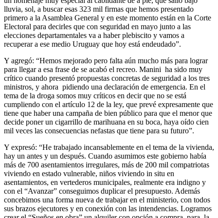
un homenaje muy especial al cabildante de a pie, que salió bajo
lluvia, sol, a buscar esas 323 mil firmas que hemos presentado
primero a la Asamblea General y en este momento están en la Corte
Electoral para decirles que con seguridad en mayo junto a las
elecciones departamentales va a haber plebiscito y vamos a
recuperar a ese medio Uruguay que hoy está endeudado”.
Y agregó: “Hemos mejorado pero falta aún mucho más para lograr
para llegar a esa frase de se acabó el recreo. Manini ha sido muy
crítico cuando presentó propuestas concretas de seguridad a los tres
ministros, y ahora pidiendo una declaración de emergencia. En el
tema de la droga somos muy críticos en decir que no se está
cumpliendo con el artículo 12 de la ley, que prevé expresamente que
tiene que haber una campaña de bien público para que el menor que
decide poner un cigarrillo de marihuana en su boca, haya oído cien
mil veces las consecuencias nefastas que tiene para su futuro”.
Y expresó: “He trabajado incansablemente en el tema de la vivienda,
hay un antes y un después. Cuando asumimos este gobierno había
más de 700 asentamientos irregulares, más de 200 mil compatriotas
viviendo en estado vulnerable, niños viviendo in situ en
asentamientos, en vertederos municipales, realmente era indigno y
con el “Avanzar” conseguimos duplicar el presupuesto. Además
concebimos una forma nueva de trabajar en el ministerio, con todos
sus brazos ejecutores y en conexión con las intendencias. Logramos
crear el “Sueños en obra” un alquiler con opción a compra, para la