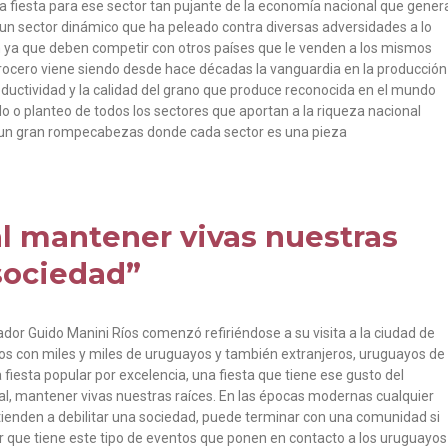
Una fiesta para ese sector tan pujante de la economía nacional que gener
, un sector dinámico que ha peleado contra diversas adversidades a lo
n ya que deben competir con otros países que le venden a los mismos
rrocero viene siendo desde hace décadas la vanguardia en la producción
roductividad y la calidad del grano que produce reconocida en el mundo
 o planteo de todos los sectores que aportan a la riqueza nacional
es un gran rompecabezas donde cada sector es una pieza
l mantener vivas nuestras
 sociedad”
dor Guido Manini Ríos comenzó refiriéndose a su visita a la ciudad de
os con miles y miles de uruguayos y también extranjeros, uruguayos de
iesta popular por excelencia, una fiesta que tiene ese gusto del
al, mantener vivas nuestras raíces. En las épocas modernas cualquier
 tienden a debilitar una sociedad, puede terminar con una comunidad si
lor que tiene este tipo de eventos que ponen en contacto a los uruguayos